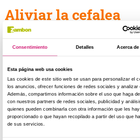
Aliviar la cefalea
tensional
Consentimiento
Detalles
Acerca de 
Masajes:
masajear suavemente la musculatura de la
cara
, el cuello y el cuero cabelludo contribuye a
relajarla y proporciona un pequeño alivio en el episodio.
Esta página web usa cookies
Silencio y paño frío:
Aislarse durante un rato en una
Las cookies de este sitio web se usan para personalizar el c
los anuncios, ofrecer funciones de redes sociales y analizar e
habitación a solas, en silencio, combinado con los
Además, compartimos información sobre el uso que haga del
masajes o incluso intentar dormir un poco, es un buen
con nuestros partners de redes sociales, publicidad y anális
método. Con un paño frío en la frente el alivio es más
quienes pueden combinarla con otra información que les ha
rápido.
proporcionado o que hayan recopilado a partir del uso que 
de sus servicios.
Duchas:
Un chorro de agua cayendo sobre la cabeza
puede ayudar mucho a aliviar la tensión y el dolor. Para