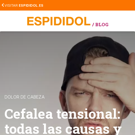
Skip
VISITAR
ESPIDIDOL.ES
to
main
/ BLOG
content
DOLOR DE CABEZA
Cefalea tensional:
todas las causas y