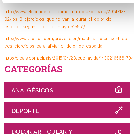
http://www.elconfidencial.com/alma-corazon-vida/2014-12-
02/los-8-ejercicios-que-te-van-a-curar-el-dolor-de-
espalda-segun-la-clinica-mayo_515551/
http://www.vitonica.com/prevencion/muchas-horas-sentado-
tres-ejercicios-para-aliviar-el-dolor-de-espalda
http://elpais.com/elpais/2015/04/28/buenavida/1430216566_794
CATEGORÍAS
ANALGÉSICOS
DEPORTE
DOLOR ARTICULAR Y