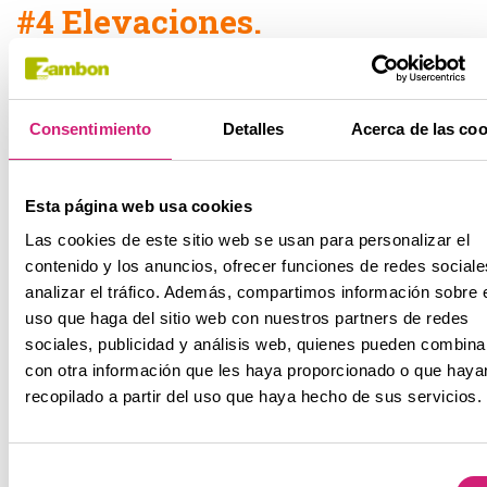
#4 Elevaciones.
Tumbado boca arriba, estira los brazos a ambos lados de tu
cuerpo con las palmas tocando el suelo y apoya las plantas
de los pies
. Eleva la cadera hacia arriba hasta que tu
Consentimiento
Detalles
Acerca de las coo
espalda forme una línea recta desde los hombros
hasta la rodilla,
mantén unos segundos y baja lentamente.
Esta página web usa cookies
Para aliviar el dolor muscular también
es importante
Las cookies de este sitio web se usan para personalizar el
adoptar buenos hábitos posturales.
Por tanto, si te duele
contenido y los anuncios, ofrecer funciones de redes sociale
mucho la espalda, procura sentarte con la espalda recta y los
analizar el tráfico. Además, compartimos información sobre 
hombros hacia abajo. También es importantísimo que no
uso que haga del sitio web con nuestros partners de redes
eches la cabeza hacia delante, ya que por poco que lo
sociales, publicidad y análisis web, quienes pueden combina
hagas estarás aumentando muchísimo la presión sobre las
con otra información que les haya proporcionado o que haya
vértebras lumbares y estas tendrán que hacer mucha más
recopilado a partir del uso que haya hecho de sus servicios.
fuerza para mantener la postura. Así es como aparece,
muchas veces, el dolor lumbar, ya que
tanto la columna
como los músculos tienen que hacer un esfuerzo
Selección