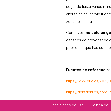
segundo hasta varios minuto
alteración del nervio trigé
zona de la cara.
Como ves,
no solo un g
capaces de provocar dolore
peor dolor que has sufrid
Fuentes de referencia:
https://www.que.es/2015/
https://deltadent.es/porqu
Footer
Condiciones de uso
Política de