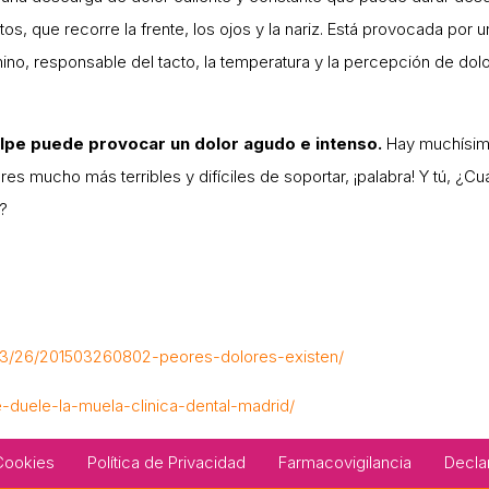
s, que recorre la frente, los ojos y la nariz. Está provocada por u
mino, responsable del tacto, la temperatura y la percepción de dolo
olpe puede provocar un dolor agudo e intenso.
Hay muchísim
s mucho más terribles y difíciles de soportar, ¡palabra! Y tú, ¿Cuá
o?
03/26/201503260802-peores-dolores-existen/
e-duele-la-muela-clinica-dental-madrid/
 Cookies
Política de Privacidad
Farmacovigilancia
Decla