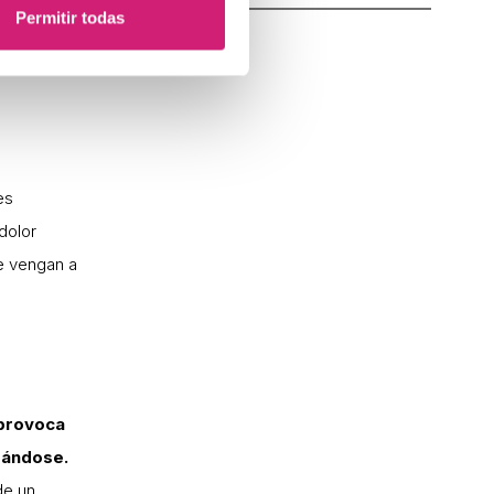
s necesario
Permitir todas
s también
es
dolor
te vengan a
provoca
dándose.
de un