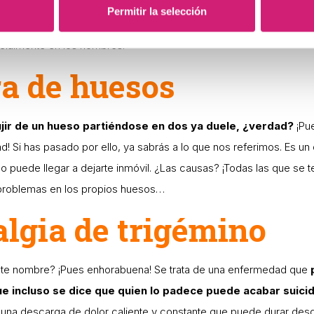
nar se extiende por la columna y el abdomen, y muchas veces e
Permitir la selección
eliminarlas. Además, expulsarlas a través de los conductos urinario
cialmente en los hombres.
ra de huesos
ujir de un hueso partiéndose en dos ya duele, ¿verdad?
¡Pu
d! Si has pasado por ello, ya sabrás a lo que nos referimos. Es un 
o puede llegar a dejarte inmóvil. ¿Las causas? ¡Todas las que se 
 problemas en los propios huesos…
lgia de trigémino
ste nombre? ¡Pues enhorabuena! Se trata de una enfermedad que
ue incluso se dice que quien lo padece puede acabar suici
una descarga de dolor caliente y constante que puede durar des