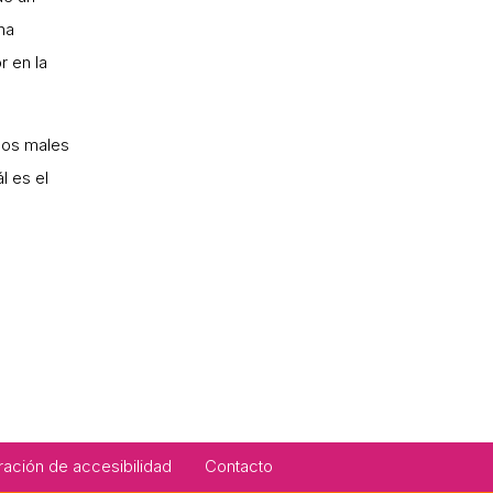
na
r en la
os males
l es el
ración de accesibilidad
Contacto