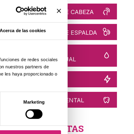
del diente
DOLOR DE CABEZA
o, cada vez
Acerca de las cookies
DOLOR DE ESPALDA
DOLOR
figurar en
MENSTRUAL
 funciones de redes sociales
es difícil
con nuestros partners de
oca dolor.
ue les haya proporcionado o
DOLOR
uda!
DOLOR DENTAL
Marketing
 sobre todo
ETIQUETAS
chazo