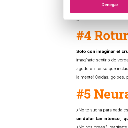
agudo que provocan al ori
Denegar
recurrir a la cirugía para 
genera mucho dolor, espe
#4 Rotu
Solo con imaginar el cr
imagínate sentirlo de verda
agudo e intenso que inclus
la mente! Caídas, golpes,
#5 Neura
¿No te suena para nada e
un dolor tan intenso, q
¿No nos crees? Imagínate 