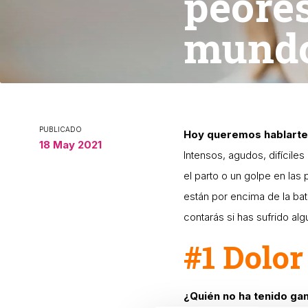
peores
mund
PUBLICADO
Hoy queremos hablarte
18 May 2021
Intensos, agudos, difícile
el parto o un golpe en la
están por encima de la bat
contarás si has sufrido alg
#1 Dolor
¿Quién no ha tenido ga