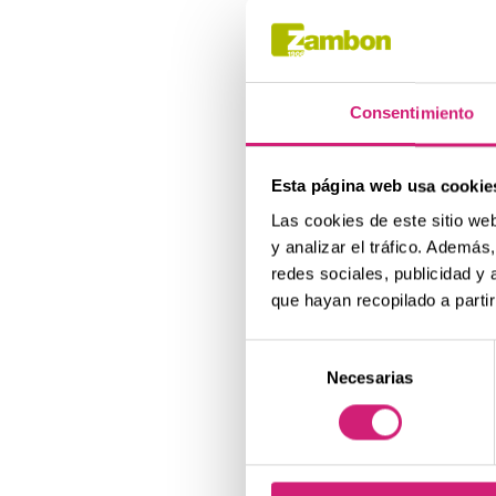
tuviera a mano?
General
(la pulpa dentaria) porque
que la comida o la bebida l
Consentimiento
#2 Migr
Esta página web usa cookie
Quienes suelen padecer
m
Las cookies de este sitio we
la lista de los 5 peores d
y analizar el tráfico. Ademá
tratarla:
las personas afec
redes sociales, publicidad y
que hayan recopilado a parti
Además, se acompaña de náu
#3 Cálcu
Selección
Necesarias
de
consentimiento
Aunque hay personas que p
si son pequeñas,
estas p