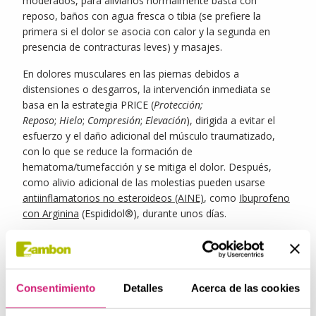
moderados, para aliviarlos normalmente basta con
reposo, baños con agua fresca o tibia (se prefiere la
primera si el dolor se asocia con calor y la segunda en
presencia de contracturas leves) y masajes.
En dolores musculares en las piernas debidos a
distensiones o desgarros, la intervención inmediata se
basa en la estrategia PRICE (
Protección;
Reposo
;
Hielo
;
Compresión
;
Elevación
), dirigida a evitar el
esfuerzo y el daño adicional del músculo traumatizado,
con lo que se reduce la formación de
hematoma/tumefacción y se mitiga el dolor. Después,
como alivio adicional de las molestias pueden usarse
antiinflamatorios no esteroideos (AINE)
, como
Ibuprofeno
con Arginina
(Espididol®), durante unos días.
Si el dolor en las piernas y el cansancio/pesadez se deben
a trastornos menores de la circulación venosa
(insuficiencia venosa) se aconsejan las duchas alternas de
agua fresca y tibia, especialmente en los pies y las
Consentimiento
Detalles
Acerca de las cookies
pantorrillas, mantener las piernas elevadas al sentarse o