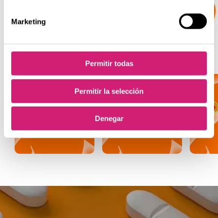
y descubre cómo aliviarlos.
Marketing
LEER MÁS
Permitir todas
Permitir la selección
Denegar