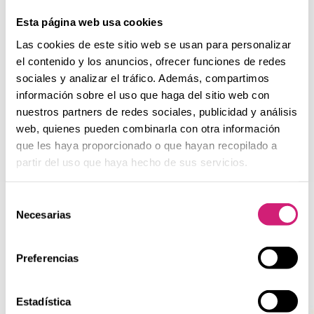
tumbarse y masajearse suavemente las piernas de abajo
arriba, empezando en la planta del pie y avanzando hacia
Esta página web usa cookies
el muslo (salvo en venas varicosas o capilares
Las cookies de este sitio web se usan para personalizar
superficiales). La aplicación de geles refrescantes que
el contenido y los anuncios, ofrecer funciones de redes
contienen extractos naturales con acción antioxidante y
sociales y analizar el tráfico. Además, compartimos
vasoconstrictora (castaño de Indias, hojas de vid roja,
grosella negra, etc.) puede aportar alivio adicional.
información sobre el uso que haga del sitio web con
nuestros partners de redes sociales, publicidad y análisis
Por otra parte, en caso de enfermedad arterial periférica
web, quienes pueden combinarla con otra información
es esencial una exploración y evaluación especializada por
que les haya proporcionado o que hayan recopilado a
parte de un cirujano vascular.
partir del uso que haya hecho de sus servicios.
Selección
Necesarias
de
consentimiento
¿Qué tipo de
dolor tienes?
Preferencias
Conoce los tipos de dolor para
Estadística
los que puede utilizarse Espididol