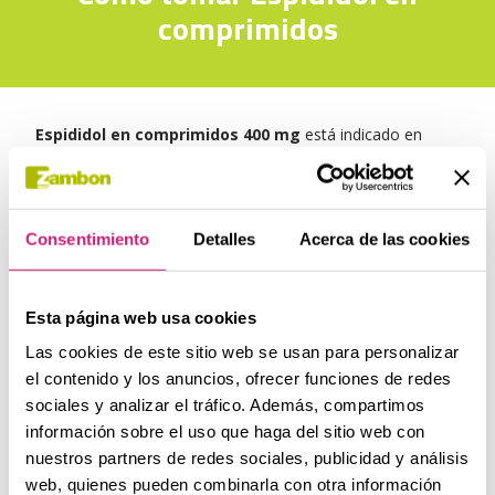
comprimidos
Espididol en comprimidos
400 mg
está indicado en
adultos y adolescentes
(a partir de 12 años).
Antes de tomarlo debe consultarse el Prospecto de
información y, en caso de duda, preguntar al médico o al
Consentimiento
Detalles
Acerca de las cookies
farmacéutico. Las mujeres embarazadas o en período de
lactancia o las personas de edad avanzada no deben
tomar Espididol en comprimidos sin la recomendación de
Esta página web usa cookies
un médico o farmacéutico.
Las cookies de este sitio web se usan para personalizar
el contenido y los anuncios, ofrecer funciones de redes
sociales y analizar el tráfico. Además, compartimos
DOSIS RECOMENDADA
información sobre el uso que haga del sitio web con
nuestros partners de redes sociales, publicidad y análisis
web, quienes pueden combinarla con otra información
MÉTODO DE ADMINISTRACIÓN