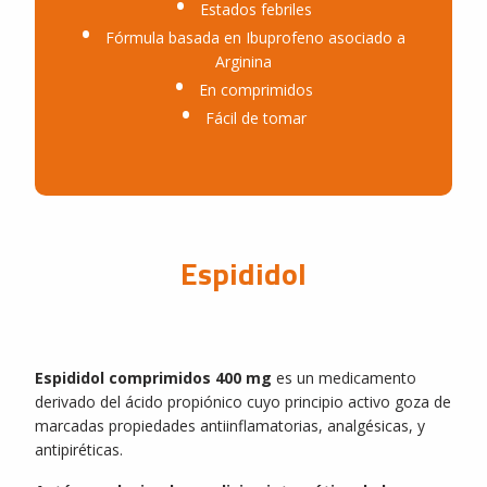
Estados febriles
Fórmula basada en Ibuprofeno asociado a
Arginina
En comprimidos
Fácil de tomar
Espididol
Espididol comprimidos
400 mg
es un medicamento
derivado del ácido propiónico cuyo principio activo goza de
marcadas propiedades antiinflamatorias, analgésicas, y
antipiréticas.