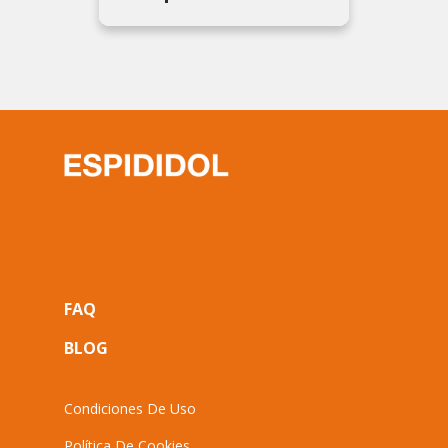
Top
FAQ
navigation
BLOG
Footer
Condiciones De Uso
Política De Cookies